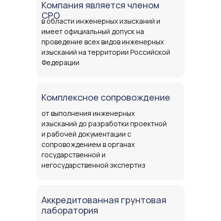
Компания является членом
СРО
в области инженерных изысканий и
имеет официальный допуск на
проведение всех видов инженерных
Генеральный директор компании ООО
изысканий на территории Российской
«БАУ Проект», кандидат технических
Федерации
наук, доцент кафедры оснований и
фундаментов КубГАУ
Комплексное сопровождение
- Генеральный директор компании ООО
«БАУ Проект»;
от выполнения инженерных
- Кандидат технических наук;
изысканий до разработки проектной
- Доцент кафедры оснований и
и рабочей документации с
фундаментов КубГАУ;
- Состоит в реестре НОПРИЗ;
сопровождением в органах
- Кандидатская диссертация по теме:
государственной и
«Развитие метода расчета осадок
негосударственной экспертиз
кольцевых свайных фундаментов
резервуаров в глинистых грунтах» КубГАУ;
- Финалист конкурса «Лидеры России 2022»;
- Квалификация эксперта в области
Аккредитованная грунтовая
промышленной безопасности;
- Член Российского общества по механике
лаборатория
грунтов, геотехнике и