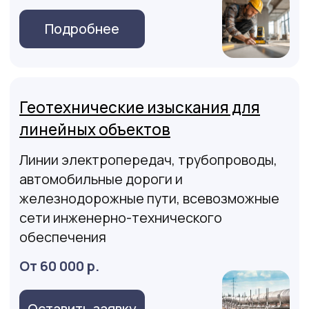
Оставить заявку
Архитектурная съемка фасадов
зданий и сооружений
Нередко при реконструкции или
изменении облика фасадов зданий
необходимо согласование с органами
архитектуры и без съемки фасада,
ничего не выйдет, от слова совсем
От 30 р/м2
Оставить заявку
Определение деформаций и
кренов и зданий и
сооружений
В связи с тем, что пятно застройки и