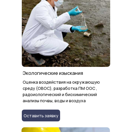
О компании ООО «БАУ Проект»
Почему мы заслуживаем внимания с
Экологические изыскания
вашей стороны и почему нашим
Оценка воздействия на окружающую
специалистам можно доверять?
среду (ОВОС), разработка ПМ ООС ,
радоиологический и биохимический
анализы почвы, воды и воздуха
11 лет на рынке
Команда «
БАУ Проект
» начала свою
Оставить заявку
деятельность в качестве сотрудников кафедры
оснований и фундаментов
ФГБОУ ВО
«Кубанский ГАУ»
. С 2018 года коллектив вошёл