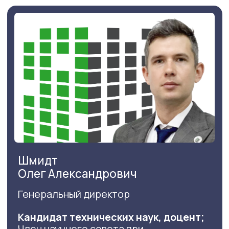
Виды геологических и
гидрогеологических изысканий
Инженерно-геофизические
изыскания
Проведем точные и оперативные
исследования, выявив скрытые
геологические особенности для
безопасного и эффективного
строительства.
От 70 000 р.
Подробнее
Инженерно-геотехнические
изыскания
Предоставим всестороннюю оценку