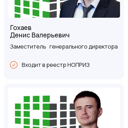
Инженерно-геодезические
изыскания
Полный комплекс инструментального
обследования и анализа всех
характеристик местности: от рельефа до
подземных коммуникаций.
От 50 000 р.
Подробнее
Геотехнические изыскания для
линейных объектов
Линии электропередач, трубопроводы,
автомобильные дороги и