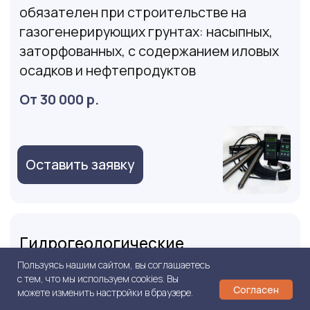
+7
Отправляя форму вы принимаете
политику
конфиденциальности
и даете свое
согласие на
обработку персональных данных
Отправить
ООО "БАУ ПРОЕКТ"
Почта:
bau.project@mail.ru
Телефон:
+7 (800) 333-21-02
Пользуясь нашим сайтом, вы соглашаетесь
с тем, что мы используем cookies. Вы
5,0
5,0
Согласен
можете изменить настройки в браузере.
Яндекс
2ГИС