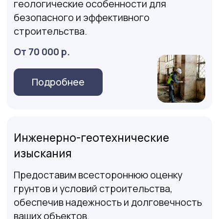
охраны водозабора
От 40 000 р.
Оставить заявку
Геология для дренажных систем и
колодцев
Дренажная скважина в подходящем
месте - основной элемент
качественной дренажной системы на
участке с высоким уровнем грунтовых
вод
От 30 000 р.
Оставить заявку
Геологические изыскания для