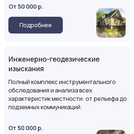
Топосъемка отражает рельефную
структуру местности, инженерные
объекты и лесные зоны, и необходима в
первую очередь для грамотного
расположения объекта на участке
От 20 000 р.
Оставить заявку
Контрольно-исполнительная
съемка геодезическая съемка
Пожалуй самый важный этап в
строительстве, который позволяет
понять, какие отклонения от проектных
размеров были допущены на этапе
строительства
От 20 000 р.