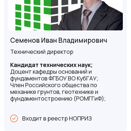
железнодорожные пути, всевозможные
сети инженерно-технического
обеспечения
От 60 000 р.
Оставить заявку
Геология для строительства
частных домов и коттеджей
Проведение геологических изысканий
перед постройкой коттеджа поможет
предостеречь от перекоса стен,
образования трещин и других
дефектов, цена вместе с лабораторией
От 60 000 р.
Оставить заявку