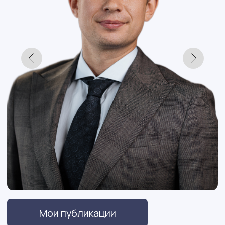
Гохаев
Денис Валерьевич
Заместитель генерального директора
Входит в реестр НОПРИЗ
Семенов Иван Владимирович
Технический директор
Кандидат технических наук;
Доцент кафедры оснований и
фундаментов ФГБОУ ВО КубГАУ;