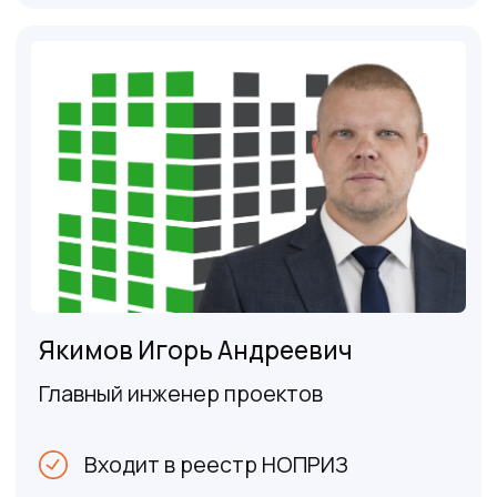
Геологические изыскания
для мостов и
автомагистралей
Мы можем провести геологические
изыскания и разработать меры по
уплотнению и усилению грунтов а
также запроектировать мосты и
автомобильные и ж/д магистрали
От 90 000 р.
Оставить заявку
Проектирование, обследование и
усиление фундаментов
Мы можем как запроектировать новый
фундамент, так и провести
обследование уже существующего