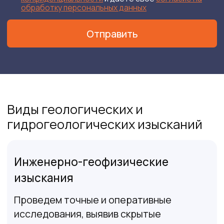
Статическое зондирование
грунтов
Газогеохимический анализ почвы
обязателен при строительстве на
газогенерирующих грунтах: насыпных,
заторфованных, с содержанием иловых
осадков и нефтепродуктов
От 30 000 р.
Оставить заявку
Гидрогеологические
изыскания для строительства
Гидрогеологическое заключение
необходимо для проектирования
источника водоснабжения, а также
для проектирования зон санитарной