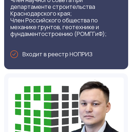
грунтов и условий строительства,
обеспечив надежность и долговечность
ваших объектов.
От 60 000 р.
Подробнее
Инженерно-гидрографические
изыскания
Выполним точные измерения и анализ
водных объектов, предоставив
необходимые данные для
проектирования и строительства в
прибрежных зонах
От 50 000 р.
Подробнее