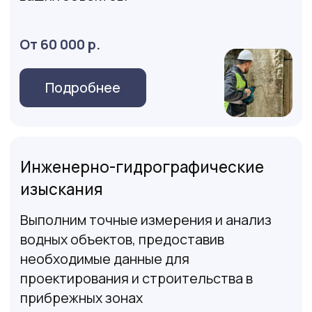
площадных объектов
Многоквартирные дома, торгово-
развлекательные комплексы, крытые
парковки, административные и офисные
здания, промышленные и технические
здания и объекты
От 80 000 р.
Оставить заявку
Услуги по топосъемке и
геодезическим изысканиям
Топографическая съемка
геоподосновы участка