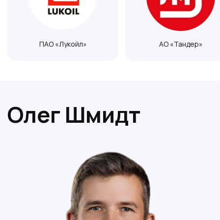
Генеральный директор
Кандидат технических наук, доцент;
Член научного совета при
департаменте строительства
Краснодарского края;
Член Российского общества по
механике грунтов, геотехнике и
фундаментостроению (РОМГГиФ);
Входит в реестр НОПРИЗ