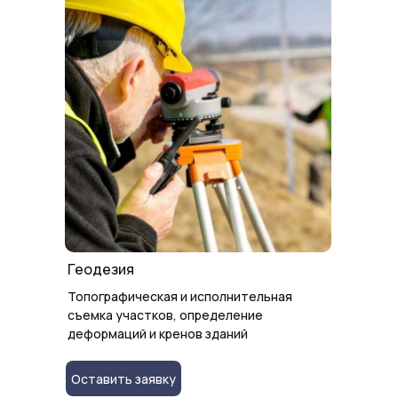
в состав организации
ООО «БАУ Проект»
Делаем работу «под
ключ»
Мы всегда действуем
в интересах заказчика
, и
всегда доводим дело до конца, а именно до
успешной реализации объекта
.
Сильная команда
стройэкспертов
Каждый специалист компании имеет
высшее
строительное
образование
, постоянно повышает свою
Геодезия
квалификацию
, а также имеет многолетний
опыт выполнения инженерных работ.
Топографическая и исполнительная
съемка участков, определение
деформаций и кренов зданий
Выполнили более
1500 проектов
Оставить заявку
Ежегодно мы совершаем порядка
80