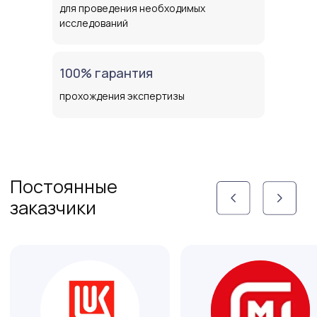
фундаментостроению (РОМГГиФ);
для проведения необходимых
- Член научно-технического совета при
исследований
департаменте строительства
Краснодарского края.
100% гарантия
прохождения экспертизы
Руководство компании
Шмидт
Олег Александрович