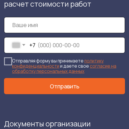
Строительная
Наши работы
экспертиза
Новые кейсы
Экспертиза зданий и
О компании
сооружений
Геодезический контроль
Документы
Экспертиза качества
Наши заказчики
строительных работ
Контакты
Экспертиза
Блог
промышленной
безопасности
Карта сайта
Экспертиза
Авторский
строительных конструкций
надзор
Научно-техническое
Инженерные
сопровождение
изыскания
строительства
Обследование
Проектирование
зданий и
сооружений
Проектирование
инженерной защиты
Инструментальное
обследование
Проектирование
зданий
подпорных стен