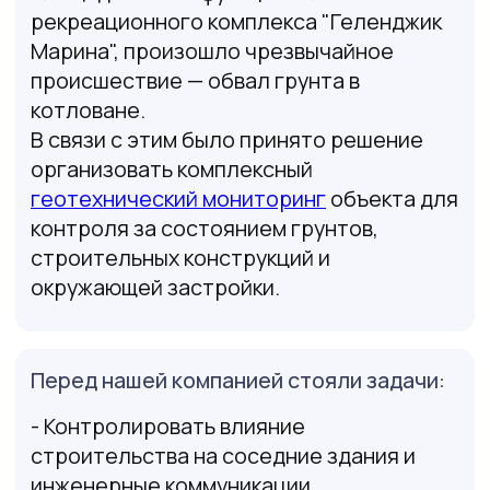
Компетенции нашей команды
В проекте задействованы кандидаты
технических наук, специалисты
кафедры оснований и фундаментов
КубГАУ.
Сотрудники компании являются членами
Российского общества по механике
грунтов, основаниям и фундаментам
(РОМГГиФ).
Команда имеет большой опыт
проведения мониторинга и
обследований после ЧС
: обвалы,