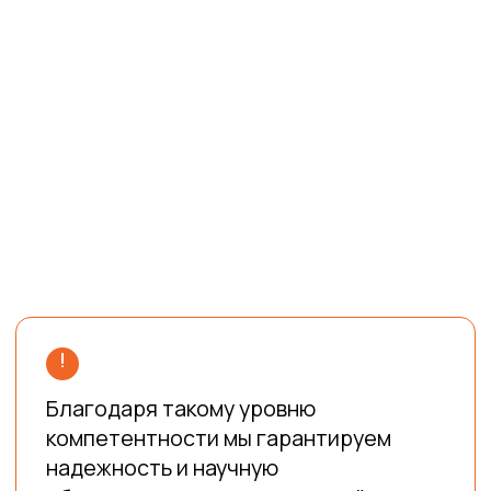
Технический директор
Старший преподаватель кафедры
оснований и фундаментов ФГБОУ ВО
КубГАУ
Член Российского общества по механике
грунтов, геотехнике и
фундаментостроению (РОМГГиФ)
Межаков