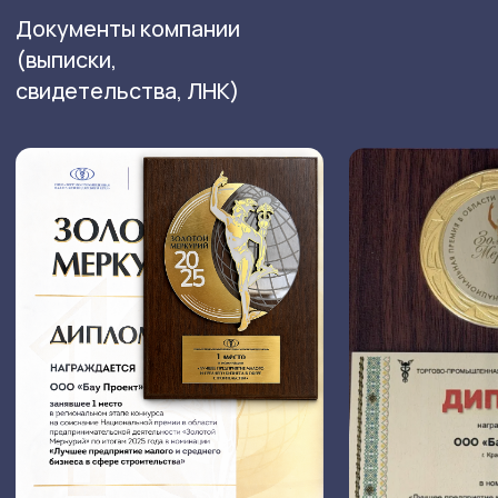
Тепловизионное
Геотехническое
обследование
проектирование
зданий
Мониторинг
Обмерные работы
Геодезический
мониторинг
Обследование
кровли
Геотехнический
мониторинг
Обследование
строительных
Строительный
конструкций
мониторинг
Строительный
Мониторинг строительных
контроль
конструкций
Технический
Мониторинг деформаций
надзор
фундаментов и оснований