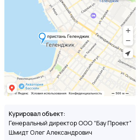
Кандидат технических наук, доцент;
Член научного совета при департаменте
строительства Краснодарского края;
Член Российского общества по механике
грунтов, геотехнике и
фундаментостроению (РОМГГиФ);