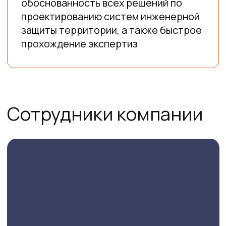
Александр Сергеевич
Руководитель расчетно-
конструкторского отдела
Старший преподаватель кафедры
оснований и фундаментов ФГБОУ ВО
КубГАУ
Член Российского общества по механике
грунтов, геотехнике и
фундаментостроению (РОМГГиФ)