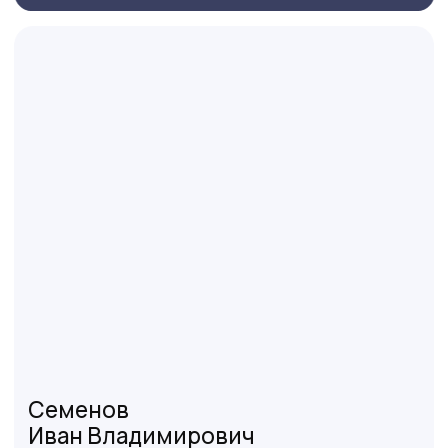
Оставьте заявку на бесплатный
расчет стоимости работ
+7
Отправляя форму вы принимаете
политику
конфиденциальности
и даете свое
согласие на
обработку персональных данных