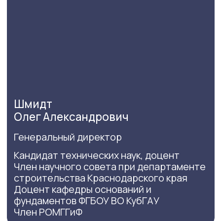
Полищук
Анатолий Иванович
Постоянный научный консультант ООО
“Бау Проект”
Доктор технических наук, профессор
Заслуженный строитель РФ
Профессор кафедры оснований и
фундаментов КубГАУ
Член Российского общества по механике
грунтов, геотехнике и
фундаментостроению (РОМГГиФ)
научный стаж 47 лет