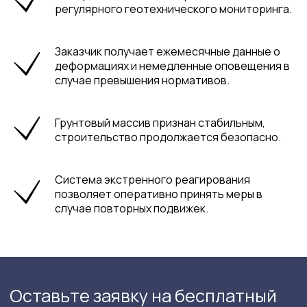
регулярного геотехнического мониторинга.
Заказчик получает ежемесячные данные о
деформациях и немедленные оповещения в
ООО "БАУ ПРОЕКТ"
случае превышения нормативов.
Почта:
bau.project@mail.ru
Грунтовый массив признан стабильным,
Телефон:
строительство продолжается безопасно.
+7 (800) 333-21-02
Система экстренного реагирования
5,0
5,0
позволяет оперативно принять меры в
Яндекс
2ГИС
18
17
случае повторных подвижек.
отзывов
отзывов
Адрес:
ИНН 2308261680;
г. Москва
КПП 230801001;
ул. Стромынка 21/2
р/с 40702810726240000286;
г. Краснодар
БИК 046015207;
ул. Бабушкина, 52
к/с 30101810500000000207
г. Калининград
ул. Дм. Донского 5а